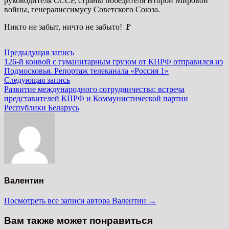
руководителя СССР, страны победителя Второй Мировой
войны, генералиссимусу Советского Союза.
Никто не забыт, ничто не забыто! 🚩
Навигация
Предыдущая
Предыдущая запись
запись:
126-й конвой с гуманитарным грузом от КПРФ отправился из
по
Подмосковья. Репортаж телеканала «Россия 1»
Следующая
Следующая запись
записям
запись:
Развитие международного сотрудничества: встреча
представителей КПРФ и Коммунистической партии
Республики Беларусь
Валентин
Посмотреть все записи автора Валентин →
Вам также может понравиться