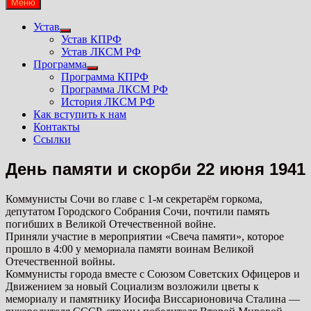
Меню
Устав
Show
Устав КПРФ
sub
Устав ЛКСМ РФ
menu
Программа
Show
Программа КПРФ
sub
Программа ЛКСМ РФ
menu
История ЛКСМ РФ
Как вступить к нам
Контакты
Ссылки
День памяти и скорби 22 июня 1941
Коммунисты Сочи во главе с 1-м секретарём горкома,
депутатом Городского Собрания Сочи, почтили память
погибших в Великой Отечественной войне.
Приняли участие в мероприятии «Свеча памяти», которое
прошло в 4:00 у мемориала памяти воинам Великой
Отечественной войны.
Коммунисты города вместе с Союзом Советских Офицеров и
Движением за новый Социализм возложили цветы к
мемориалу и памятнику Иосифа Виссарионовича Сталина —