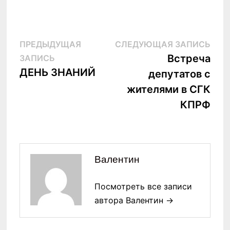
Навигация
Сле
ПРЕДЫДУЩАЯ
СЛЕДУЮЩАЯ ЗАПИСЬ
Предыдущая
запи
Встреча
ЗАПИСЬ
по
запись:
ДЕНЬ ЗНАНИЙ
депутатов с
записям
жителями в СГК
КПРФ
Валентин
Посмотреть все записи
автора Валентин →